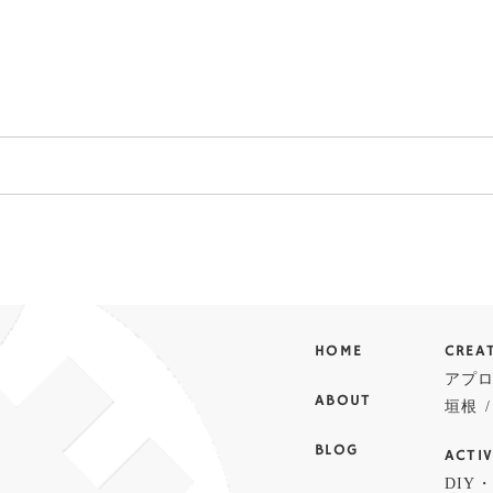
HOME
CREA
アプ
ABOUT
垣根
BLOG
ACTIV
DIY