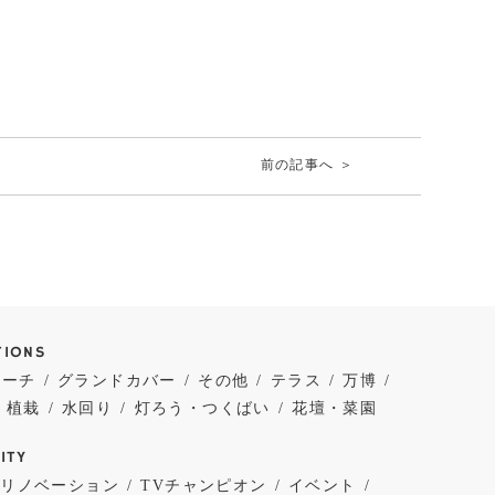
前の記事へ ＞
TIONS
ローチ
グランドカバー
その他
テラス
万博
植栽
水回り
灯ろう・つくばい
花壇・菜園
ITY
・リノベーション
TVチャンピオン
イベント