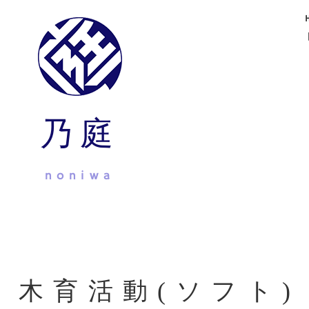
乃庭
noniwa
木育活動(ソフト)