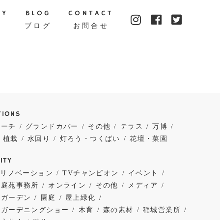
TY
BLOG
CONTACT
ブログ
お問合せ
TIONS
ローチ
グランドカバー
その他
テラス
万博
植栽
水回り
灯ろう・つくばい
花壇・菜園
ITY
・リノベーション
TVチャンピオン
イベント
は庭苑事務所
オンライン
その他
メディア
ルガーデン
園庭
屋上緑化
谷ガーデニングショー
木育
森の素材
稲城営業所