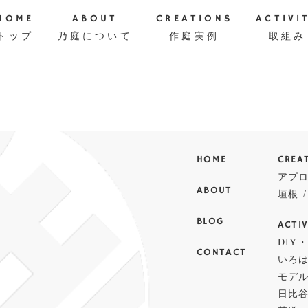
HOME
ABOUT
CREATIONS
ACTIVI
トップ
乃庭について
作庭実例
取組み
HOME
CREA
アプ
ABOUT
垣根
BLOG
ACTIV
DIY
CONTACT
いろ
モデ
日比