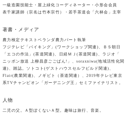
一級造園技能士・屋上緑化コーディネーター・小形会会員
表千家講師（宗名は竹本宗竹）・若手茶道会「六林会」主宰
著書・メディア
農力検定テキストベランダ農力パート執筆
フジテレビ「バイキング」(ワークショップ関連)、ＢＳ朝日
「エコの作法」(茶道関連)、日経ＭＪ(茶道関連)、ラジオ「
ニッポン放送 上柳昌彦ごごばん!」、soraxniwa(地域活性化関
連)、雑誌。ソトコト(ゲストハウスセルフビルド関連)、
Flair(農業関連)、ノギビト（茶道関連）、2019年テレビ東京
系TVチャンピオン「ガーデニング王」セミファイナリスト。
人物
二児の父。Ａ型ぽくないＡ型。趣味は旅行、音楽。