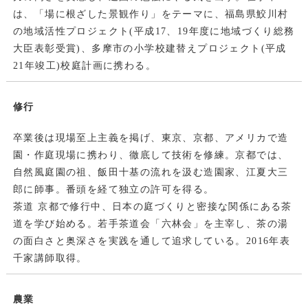
は、「場に根ざした景観作り」をテーマに、福島県鮫川村
の地域活性プロジェクト(平成17、19年度に地域づくり総務
大臣表彰受賞)、多摩市の小学校建替えプロジェクト(平成
21年竣工)校庭計画に携わる。
修行
卒業後は現場至上主義を掲げ、東京、京都、アメリカで造
園・作庭現場に携わり、徹底して技術を修練。京都では、
自然風庭園の祖、飯田十基の流れを汲む造園家、江夏大三
郎に師事。番頭を経て独立の許可を得る。
茶道 京都で修行中、日本の庭づくりと密接な関係にある茶
道を学び始める。若手茶道会「六林会」を主宰し、茶の湯
の面白さと奥深さを実践を通して追求している。2016年表
千家講師取得。
農業