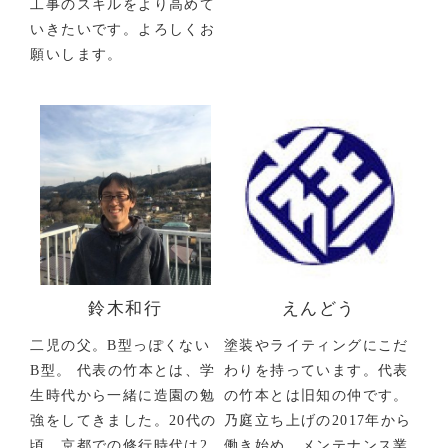
工事のスキルをより高めて
いきたいです。よろしくお
願いします。
鈴木和行
えんどう
二児の父。B型っぽくない
塗装やライティングにこだ
B型。 代表の竹本とは、学
わりを持っています。代表
生時代から一緒に造園の勉
の竹本とは旧知の仲です。
強をしてきました。20代の
乃庭立ち上げの2017年から
頃、京都での修行時代は2
働き始め、メンテナンス業