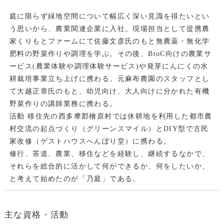
庭に限らず緑地空間について幅広く深い見識を得たいとい
う思いから、農業関連企業に入社。現場担当として提携農
家くりもとファームにて佐藤文彦氏のもと無農薬・無化学
肥料の野菜作りや調理を学ぶ。その後、BtoC向けの農業サ
ービス(農業体験や調理体験サービス)や発芽にんにくの水
耕栽培事業立ち上げに携わる。元麻布農園のスタッフとし
て大越正章氏のもと、幼児向け、大人向けに分かれた有機
野菜作りの講師業務に携わる。
活動 移住先の西多摩郡檜原村では休耕地を利用した都市農
村交流の起点づくり（グリーンスマイル）とDIY型で古民
家改修（ゲストハウスへんぼり堂）に携わる。
修行、茶道、農業、移住などを経験し、継続するなかで、
それらを総合的に活かして何ができるか、何をしたいか、
と考えて始めたのが「乃庭」である。
主な資格・活動