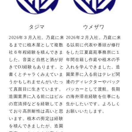
タジマ
ウメザワ
2026年３月入社。乃庭に来
2026年２月入社。乃庭に来
るまでに植木屋として複数
る以前に代表や番頭が修行
社６年程経験を積んできま
をした江夏庭苑事務所に１
した。音楽と自然と酒が好
年間在籍し作庭や植木の手
きでDJ経験もあります。と
入れを学んできました。造
書くとチャラくみえていま
園業界に入る前はテレビ関
うかもしれませんがいたっ
連のディレクターやパック
て真面目に生きています。
パッカーとして渡航、長期
造園業界に入る前にはビル
の海外滞在経験を仕事にも
の窓清掃などを経験してき
生かしたいです。よろしく
ており高所耐性は高いと思
お願いいたします。
います。植木の剪定は経験
を積んできましたが、造園