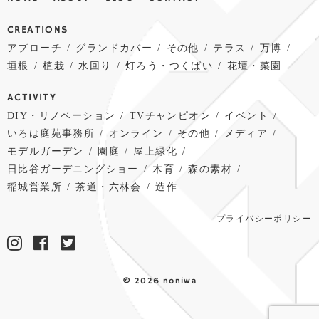
CREATIONS
アプローチ
グランドカバー
その他
テラス
万博
垣根
植栽
水回り
灯ろう・つくばい
花壇・菜園
ACTIVITY
DIY・リノベーション
TVチャンピオン
イベント
いろは庭苑事務所
オンライン
その他
メディア
モデルガーデン
園庭
屋上緑化
日比谷ガーデニングショー
木育
森の素材
稲城営業所
茶道・六林会
造作
プライバシーポリシー
©
2026 noniwa