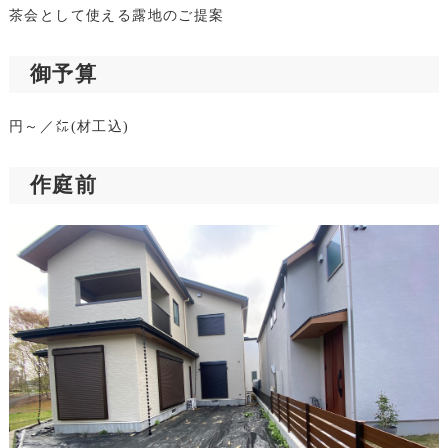
茶会として使える露地のご提案
御予算
円～／㍍(材工込)
作庭前